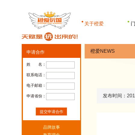
关于橙爱
品牌故事
教育理念
橙爱NEWS
申请合作
课程体系
姓 名：
橙爱玩具
联系电话：
教具/环创
电子邮箱：
一起橙长
发布时间：2018
申请省份：
橙爱NEWS
橙爱产业
>
智玩·发现天赋
品牌故事
乐学·培育天赋