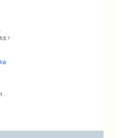
，
情况？
员会
料，