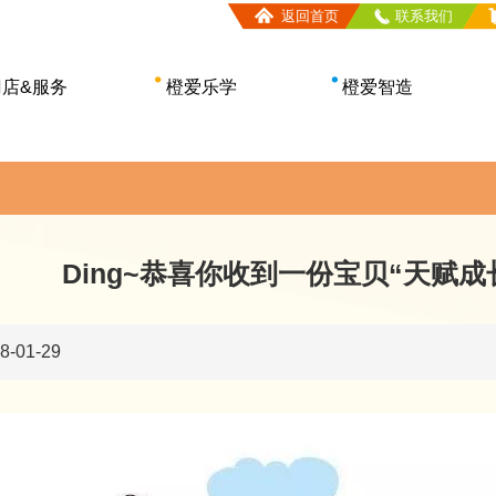
返回首页
联系我们
门店&服务
橙爱乐学
橙爱智造
中心查询
教育理念
主题乐园
门店类型
课程体系
智玩空间
服务介绍
申请入学
益智玩具
哈橙文娱•机器人
Ding~恭喜你收到一份宝贝“天赋
橙塔·空气环境
-01-29