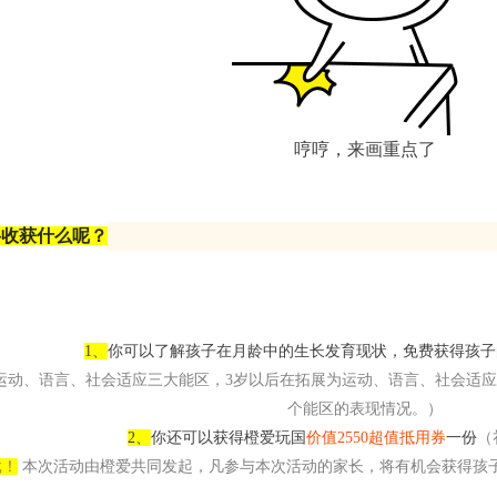
哼哼，来画重点了
将收获什么呢？
1、
你可以了解孩子在月龄中的生长发育现状，免费获得孩子
运动、语言、社会适应三大能区，3岁以后在拓展为运动、语言、社会适
个能区的表现情况。）
2、
你还可以获得
橙爱玩国
价值2550超值抵用券
一份
（
批！
本次活动由橙爱共同发起，凡参与本次活动的家长，将有机会获得孩子