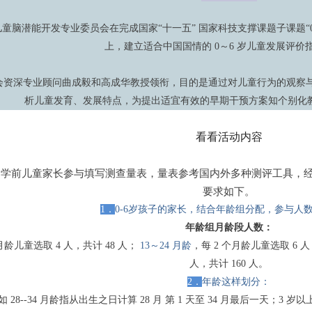
童脑潜能开发专业委员会在完成国家“十一五” 国家科技支撑课题子课题“0
上，建立适合中国国情的 0～6 岁儿童发展评价
会资深专业顾问曲成毅和高成华教授领衔，目的是通过对儿童行为的观察与
析儿童发育、发展特点，为提出适宜有效的早期干预方案知个别化
看看
活动
内容
6岁学前儿童家长参与填写测查量表，量表参考国内外多种测评工具，
要求如下。
1．
0-6岁孩子的家长，结合年龄组分配，参与人数
年龄组月龄段人数：
龄儿童选取 4 人，共计 48 人；
13～24 月龄
，每 2 个月龄儿童选取 6 人
人，共计 160 人。
2．
年龄这样划分：
 28--34 月龄指从出生之日计算 28 月 第 1 天至 34 月最后一天；3 岁