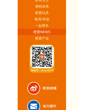
教育理念
慧购·妈妈创客
课程体系
橙爱玩具
智造·解决方案
教具/环创
一起橙长
橙爱NEWS
橙爱产业