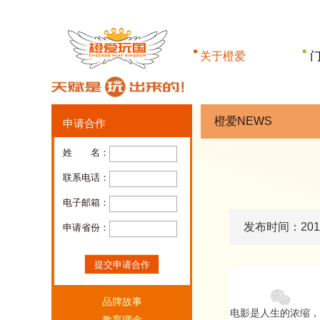
关于橙爱
品牌故事
教育理念
橙爱NEWS
申请合作
课程体系
姓 名：
橙爱玩具
联系电话：
教具/环创
电子邮箱：
一起橙长
发布时间：2018
申请省份：
橙爱NEWS
橙爱产业
>
智玩·发现天赋
品牌故事
乐学·培育天赋
电影是人生的浓缩，