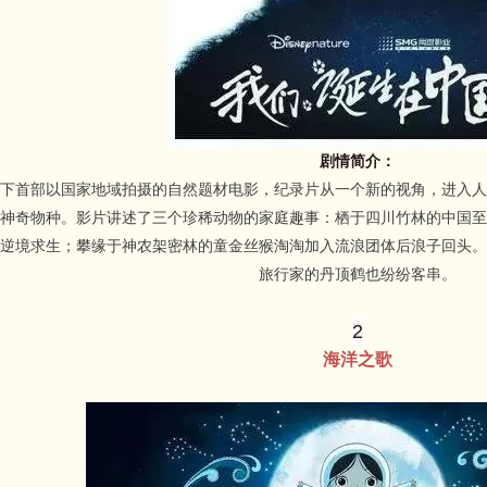
剧情简介：
首部以国家地域拍摄的自然题材电影，纪录片从一个新的视角，进入人
神奇物种。影片讲述了三个珍稀动物的家庭趣事：栖于四川竹林的中国至
逆境求生；攀缘于神农架密林的童金丝猴淘淘加入流浪团体后浪子回头。
旅行家的丹顶鹤也纷纷客串。
2
海洋之歌