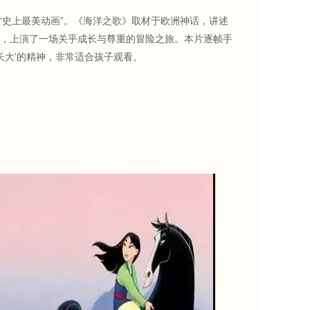
“史上最美动画”。《海洋之歌》取材于欧洲神话，讲述
，上演了一场关乎成长与尊重的冒险之旅。本片逐帧手
长大’的精神，非常适合孩子观看。