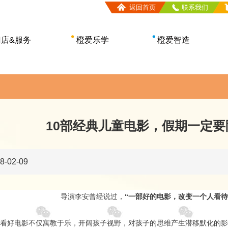
返回首页
联系我们
门店&服务
橙爱乐学
橙爱智造
中心查询
教育理念
主题乐园
门店类型
课程体系
智玩空间
服务介绍
申请入学
益智玩具
哈橙文娱•机器人
10部经典儿童电影，假期一定要
橙塔·空气环境
-02-09
导演李安曾经说过，
“一部好的电影，改变一个人看待
看好电影不仅寓教于乐，开阔孩子视野，对孩子的思维产生潜移默化的影