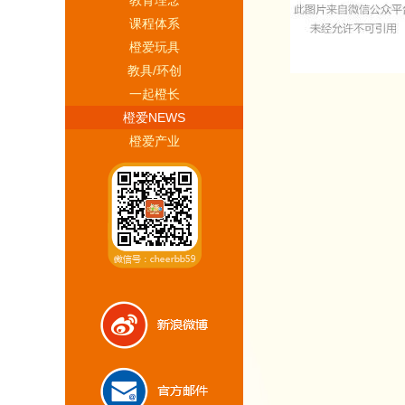
教育理念
慧购·妈妈创客
课程体系
橙爱玩具
智造·解决方案
教具/环创
一起橙长
橙爱NEWS
橙爱产业